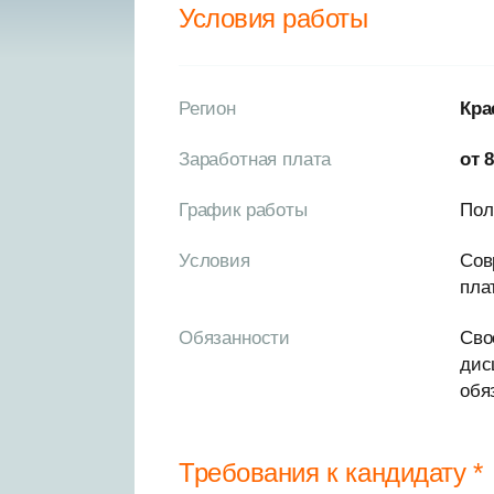
Условия работы
Регион
Кра
Заработная плата
от 
График работы
Пол
Условия
Сов
пла
Обязанности
Сво
дис
обя
Требования к кандидату *