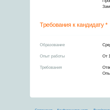
Про
Зам
Требования к кандидату *
Образование
Сре
Опыт работы
От 
Требования
Отв
Опы