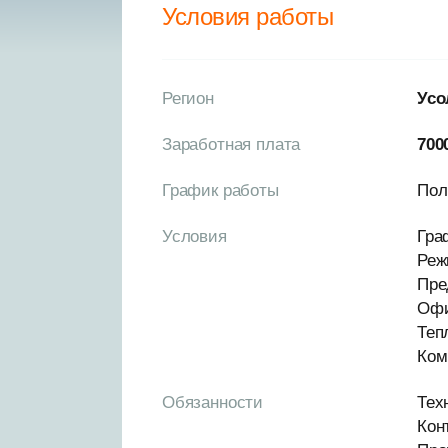
Условия работы
Регион
Усо
Заработная плата
700
График работы
Пол
Условия
Гра
Реж
Пре
Офи
Теп
Ком
Обязанности
Тех
Кон