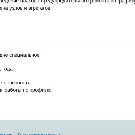
ведение планово-предупредительного ремонта по график
ена узлов и агрегатов.
дне специальное
1 года
етственность
т работы по профилю