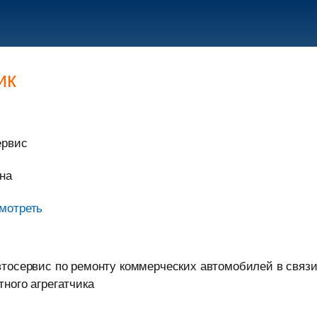
ик
ервис
на
мотреть
втосервис по ремонту коммерческих автомобилей в связ
тного агрегатчика