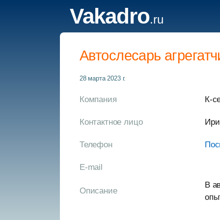
Vakadro
.ru
Автослесарь агрегатч
28 марта 2023 г.
Компания
К-с
Контактное лицо
Ири
Телефон
Пос
E-mail
В а
Описание
опы