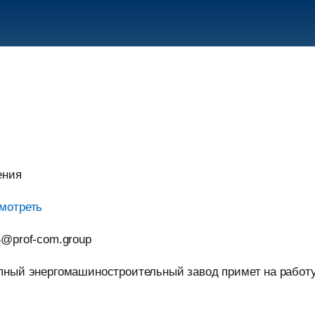
ения
мотреть
4@prof-com.group
пный энергомашиностроительный завод примет на работу 