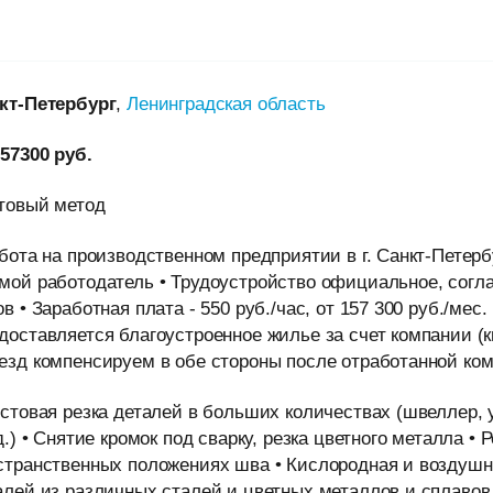
кт-Петербург
,
Ленинградская область
157300 руб.
товый метод
абота на производственном предприятии в г. Санкт-Петерб
мой работодатель • Трудоустройство официальное, соглас
ов • Заработная плата - 550 руб./час, от 157 300 руб./мес.
доставляется благоустроенное жилье за счет компании (кв
езд компенсируем в обе стороны после отработанной ком
истовая резка деталей в больших количествах (швеллер, у
.д.) • Снятие кромок под сварку, резка цветного металла • 
странственных положениях шва • Кислородная и воздушн
алей из различных сталей и цветных металлов и сплавов