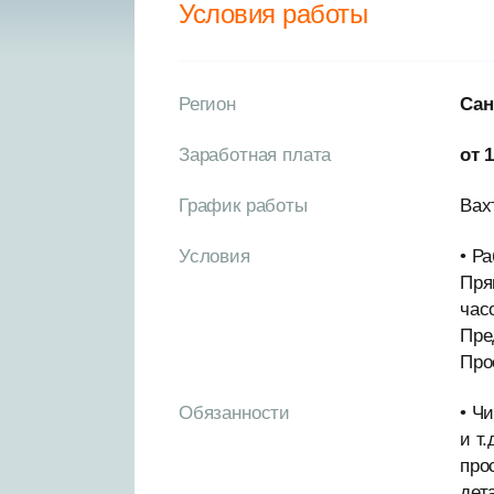
Условия работы
Регион
Сан
Заработная плата
от 
График работы
Вах
Условия
• Р
Пря
час
Пре
Про
Обязанности
• Ч
и т
про
дет