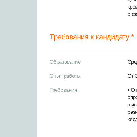
кро
с ф
Требования к кандидату *
Образование
Сре
Опыт работы
От 
Требования
• О
опр
вып
рез
кис