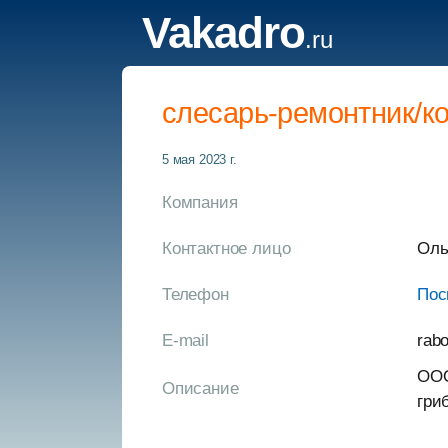
Vakadro
.ru
слесарь-ремонтник/к
5 мая 2023 г.
Компания
Контактное лицо
Оль
Телефон
Пос
E-mail
rab
ООО
Описание
гри