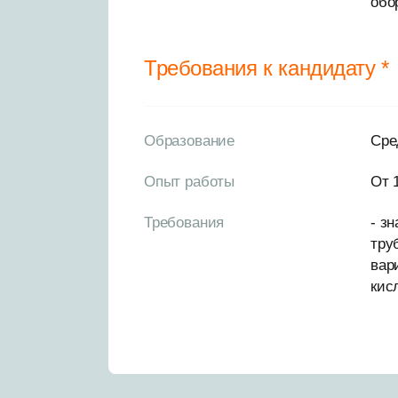
обо
Требования к кандидату *
Образование
Сре
Опыт работы
От 
Требования
- з
тру
вар
кис