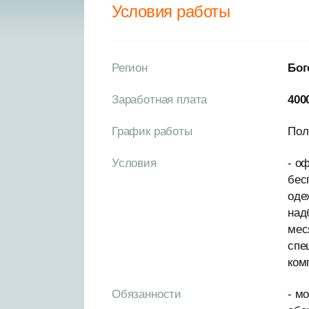
Условия работы
Регион
Бог
Заработная плата
400
График работы
Пол
Условия
- о
бес
оде
над
мес
спе
ком
Обязанности
- м