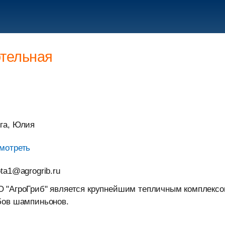
отельная
га, Юлия
мотреть
ota1@agrogrib.ru
 "АгроГриб" является крупнейшим тепличным комплексо
бов шампиньонов.